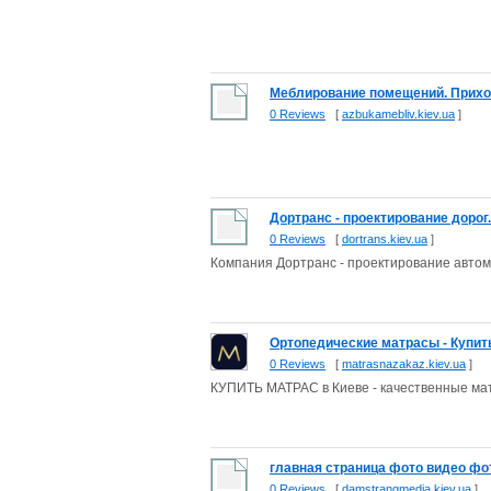
Меблирование помещений. Прихожи
0 Reviews
[
azbukamebliv.kiev.ua
]
Дортранс - проектирование дорог
0 Reviews
[
dortrans.kiev.ua
]
Компания Дортранс - проектирование авто
Ортопедические матрасы - Купить 
0 Reviews
[
matrasnazakaz.kiev.ua
]
КУПИТЬ МАТРАС в Киеве - качественные мат
главная страница фото видео ф
0 Reviews
[
damstrangmedia.kiev.ua
]