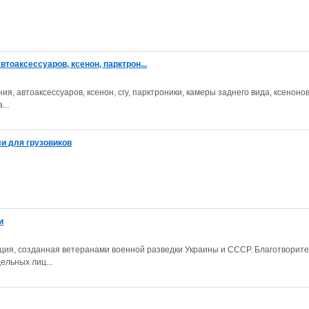
втоаксессуаров, ксенон, парктрон...
я, автоаксессуаров, ксенон, сгу, парктроники, камеры заднего вида, ксенонов
...
и для грузовиков
и
ция, созданная ветеранами военной разведки Украины и СССР. Благотворит
ельных лиц...