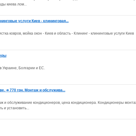
ды киева лом...
инговые услуги Киев - клининговая...
стка ковров, мойка окон - Киев и область - Клининг - клининговые услуги Киев
неры
в Украине, Болгарии и ЕС.
е. ➔ 770 грн. Монтаж и обслужива...
аж и обслуживание кондиционеров, цена кондиционера. Кондиционеры монта
ь и установить...