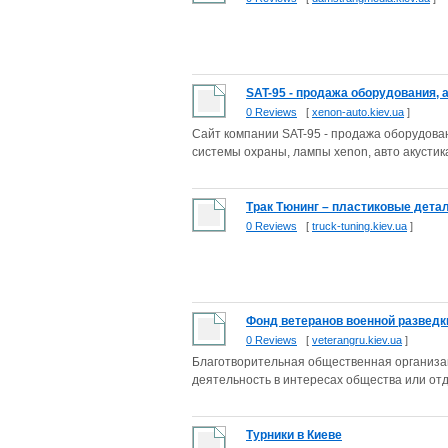
SAT-95 - продажа оборудования, а
0 Reviews
[
xenon-auto.kiev.ua
]
Сайт компании SAT-95 - продажа оборудовани
системы охраны, лампы xenon, авто акустика
Трак Тюнинг – пластиковые детал
0 Reviews
[
truck-tuning.kiev.ua
]
Фонд ветеранов военной разведк
0 Reviews
[
veterangru.kiev.ua
]
Благотворительная общественная организа
деятельность в интересах общества или отд
Турники в Киеве