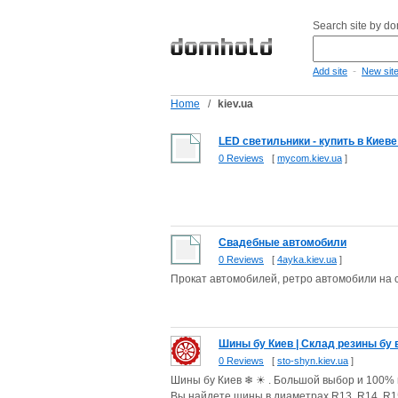
Search site by d
-
Add site
New sit
Home
/
kiev.ua
LED cветильники - купить в Киеве
0 Reviews
[
mycom.kiev.ua
]
Свадебные автомобили
0 Reviews
[
4ayka.kiev.ua
]
Прокат автомобилей, ретро автомобили на с
Шины бу Киев | Склад резины бу 
0 Reviews
[
sto-shyn.kiev.ua
]
Шины бу Киев ❄ ☀ . Большой выбор и 100% 
Вы найдете шины в диаметрах R13, R14, R15,