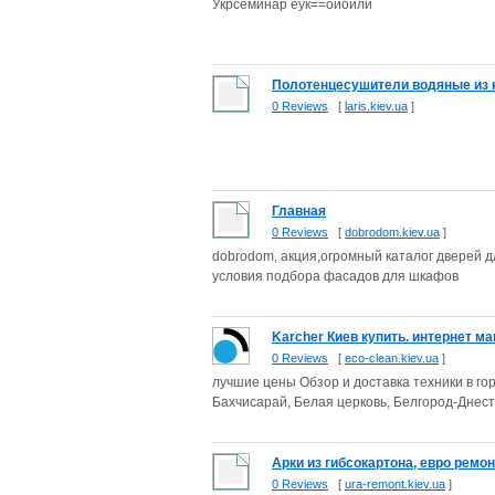
Укрсеминар еук==оиоили
Полотенцесушители водяные из н
0 Reviews
[
laris.kiev.ua
]
Главная
0 Reviews
[
dobrodom.kiev.ua
]
dobrodom, акция,огромный каталог дверей 
условия подбора фасадов для шкафов
Karcher Киев купить. интернет маг
0 Reviews
[
eco-clean.kiev.ua
]
лучшие цены Обзор и доставка техники в гор
Бахчисарай, Белая церковь, Белгород-Днестр
Арки из гибсокартона, евро ремонт
0 Reviews
[
ura-remont.kiev.ua
]