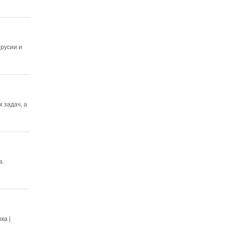
русии и
 задач, а
а.
ка |