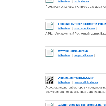
0 Reviews
[
turnik.kiev.ua
]
Продажа и установка турников у вас дома и
Горящие путевки в Египет и Турц
0 Reviews
[
tourcharter.kiev.ua
]
А.Р.Ц. - Авиационный Расчетный Центр. Ва
www.testportal.gov.ua
0 Reviews
[
testportal.kiev.ua
]
Асоциация “ДППЗСОМИ”
0 Reviews
[
prosoundlight.kiev.ua
]
Ассоциация дистрибьюторов и продавцов пр
Всеукраинская общественная организация, р
Эллиптические тренажеры, велот