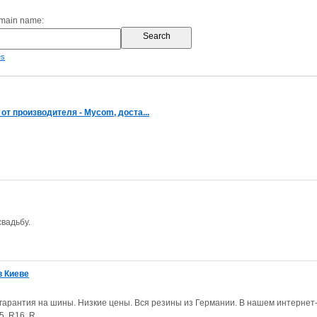
omain name:
es
 от производителя - Mycom, доста...
вадьбу.
в Киеве
гарантия на шины. Низкие цены. Вся резины из Германии. В нашем интернет
 R16, R...