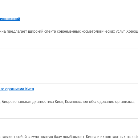
Вишникиной
ина предлагает широкий спектр современных косметологических услуг. Хоро
го организма Киев
, Биорезонансная диагностика Киев, Комплексное обследование организма,
тавляет собой самую полную базу ломбардов г. Киева и их контактных телеф