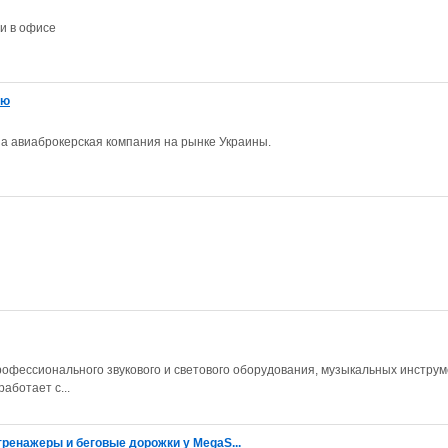
ли в офисе
ию
ша авиаброкерская компания на рынке Украины.
офессионального звукового и светового оборудования, музыкальных инструм
аботает с...
ренажеры и беговые дорожки у MegaS...