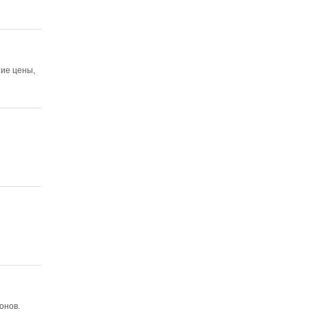
шие цены,
онов,