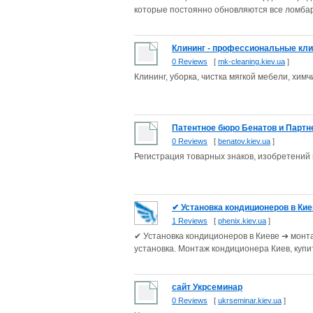
которые постоянно обновляются все ломбар
Клининг - профессиональные клин
0 Reviews
[
mk-cleaning.kiev.ua
]
Клининг, уборка, чистка мягкой мебели, химчи
Патентное бюро Бенатов и Парт
0 Reviews
[
benatov.kiev.ua
]
Регистрация товарных знаков, изобретений 
✔ Установка кондиционеров в Киев
1 Reviews
[
phenix.kiev.ua
]
✔ Установка кондиционеров в Киеве ➔ монт
установка. Монтаж кондиционера Киев, купит
сайт Укрсеминар
0 Reviews
[
ukrseminar.kiev.ua
]