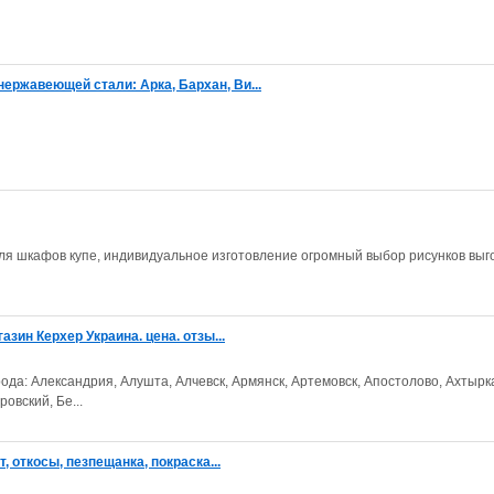
ержавеющей стали: Арка, Бархан, Ви...
для шкафов купе, индивидуальное изготовление огромный выбор рисунков вы
азин Керхер Украина. цена. отзы...
ода: Александрия, Алушта, Алчевск, Армянск, Артемовск, Апостолово, Ахтырк
овский, Бе...
, откосы, пезпещанка, покраска...