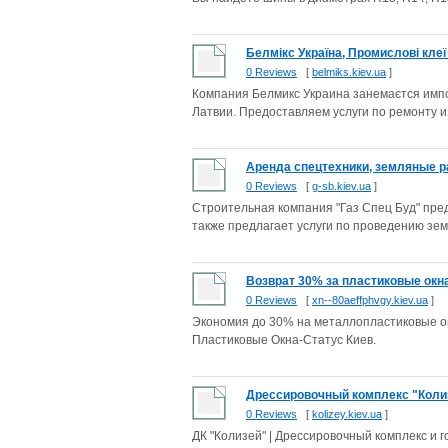
Белмікс Україна, Промислові клеї
0 Reviews
[
belmiks.kiev.ua
]
Компания Белмикс Украина занемаєтся импо
Латвии. Предоставляем услуги по ремонту и 
Аренда спецтехники, земляные р
0 Reviews
[
g-sb.kiev.ua
]
Строительная компания "Газ Спец Буд" пре
также предлагает услуги по проведению зем
Возврат 30% за пластиковые окна
0 Reviews
[
xn--80aeffphvgy.kiev.ua
]
Экономия до 30% на металлопластиковые окн
Пластиковые Окна-Статус Киев.
Дрессировочный комплекс "Коли
0 Reviews
[
kolizey.kiev.ua
]
ДК "Колизей" | Дрессировочный комплекс и г