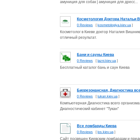
амуниция для собак | амуниция для дресс...
Косметология Доктора Натальи 
0 Reviews
[
kosmetologiya.kiev.ua
]
Косметолог в Киеве доктор Наталия Вишник
отличный результат.
Бани и сауны Киева
0 Reviews
[
lazni.kiev.ua
]
Бесплатный каталог бань и саун Киева
Биорезонансная, Диагностика все
0 Reviews
[
tukan.kiev.ua
]
Компьютерная Диагностика всего организма
Диагностический кабинет "Тукан"
Все ломбарды Киева
0 Reviews
[
los.kiev.ua
]
Сайт посвящен Киевским ломбардам и предс