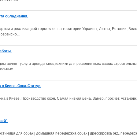
 та обладнання,
ртом и реализацией термоклея на територии Украины, Литвы, Естонии, Бело
сервисно...
аботы.
доставляет услуги аренды спецтехники для решения всех ваших строительных
ельных...
 в Киеве. Окна-Статус.
а в Киеве. Производство окон. Самая низкая цена. Замер, просчет, установк
зей"
остиница для собак | домашняя передержка собак | дрессировка окд, передерж