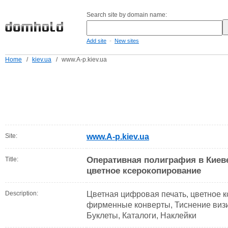
Search site by domain name:
-
Add site
New sites
Home
/
kiev.ua
/
www.A-p.kiev.ua
Site:
www.A-p.kiev.ua
Оперативная полиграфия в Киеве
Title:
цветное ксерокопирование
Description:
Цветная цифровая печать, цветное 
фирменные конверты, Тиснение визи
Буклеты, Каталоги, Наклейки