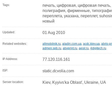
Tags:
печать, цифровая, цифровая печать, 
полиграфия, фирменные, типография
переплета, указана, переплет, suhosin
новый
Updated:
01 Aug 2010
Related websites:
allmobilnik.ru
,
aladin.com.ua
,
acdc.kiev.ua
,
abris-p
admen.spb.ru
,
abvprint.ru
,
aesir.ru
,
4digitech.ru
IP Address:
77.120.116.161
ISP:
static.dcvolia.com
Server location:
Kiev, Kyyivs'ka Oblast', Ukraine, UA