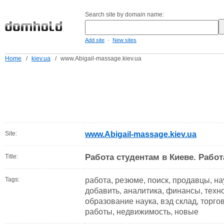
Search site by domain name:
-
Add site
New sites
Home
/
kiev.ua
/
www.Abigail-massage.kiev.ua
Site:
www.Abigail-massage.kiev.ua
Работа студентам в Киеве. Работ
Title:
Tags:
работа, резюме, поиск, продавцы, на
добавить, аналитика, финансы, техн
образование наука, вэд склад, торго
работы, недвижимость, новые