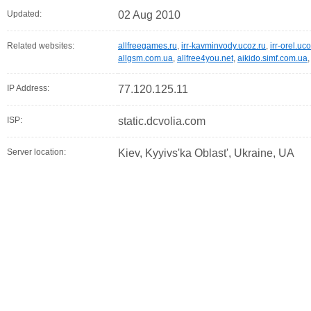
Updated:
02 Aug 2010
Related websites:
allfreegames.ru
,
irr-kavminvody.ucoz.ru
,
irr-orel.uc
allgsm.com.ua
,
allfree4you.net
,
aikido.simf.com.ua
IP Address:
77.120.125.11
ISP:
static.dcvolia.com
Server location:
Kiev, Kyyivs'ka Oblast', Ukraine, UA