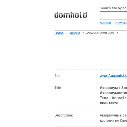
Search site by d
-
Add site
New sit
Home
/
kiev.ua
/
www.Aquamir.kiev.ua
Site:
www.Aquamir.kie
Аквариум : Зоо
Title:
Аквариумистика
Tetra : Aquael 
вконтакте
Description:
Аквариумные рас
доставка по Киев