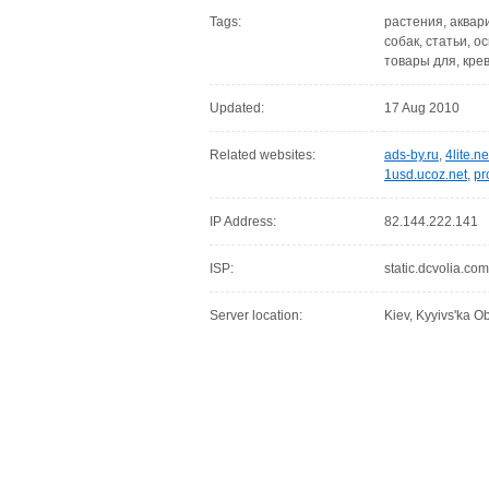
Tags:
растения, аквари
собак, статьи, о
товары для, кре
Updated:
17 Aug 2010
Related websites:
ads-by.ru
,
4lite.ne
1usd.ucoz.net
,
pr
IP Address:
82.144.222.141
ISP:
static.dcvolia.com
Server location:
Kiev, Kyyivs'ka Ob