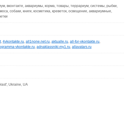
ум, вконтакте, аквариумы, корма, товары, террариум, системы, рыбки,
смоса, собаки, книги, косметика, креветок, освещение, аквариумные,
ветки
t
,
4vkontakte.ru
,
all1none.net.ru
,
aktualle.ru
,
all-for-vkontakte.ru
,
ogramma-vkontakte.ru
,
adnaklassniki.my1.ru
,
allavatars.ru
last', Ukraine, UA