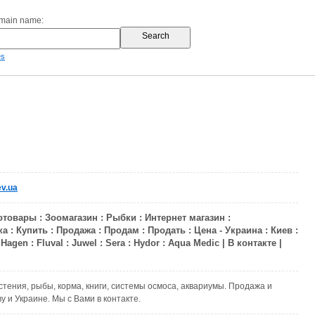
omain name:
es
v.ua
товары : Зоомагазин : Рыбки : Интернет магазин :
 : Купить : Продажа : Продам : Продать : Цена - Украина : Киев :
: Hagen : Fluval : Juwel : Sera : Hydor : Aqua Medic | В контакте |
тения, рыбы, корма, книги, системы осмоса, аквариумы. Продажа и
у и Украине. Мы с Вами в контакте.