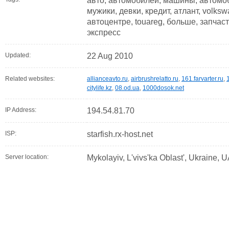
авто, автомобилей, машины, автомо
мужики, девки, кредит, атлант, volksw
автоцентре, touareg, больше, запчас
экспресс
Updated:
22 Aug 2010
Related websites:
allianceavto.ru
,
airbrushrelatto.ru
,
161.farvarter.ru
,
citylife.kz
,
08.od.ua
,
1000dosok.net
IP Address:
194.54.81.70
ISP:
starfish.rx-host.net
Server location:
Mykolayiv, L'vivs'ka Oblast', Ukraine, 