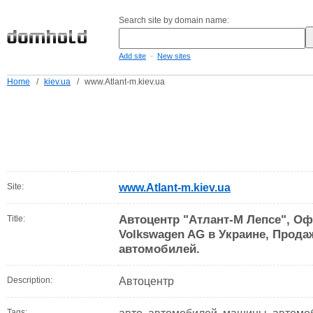
Search site by domain name:
-
Add site
New sites
Home
/
kiev.ua
/
www.Atlant-m.kiev.ua
Site:
www.Atlant-m.kiev.ua
Автоцентр "Атлант-М Лепсе", О
Title:
Volkswagen AG в Украине, Прод
автомобилей.
Description:
Автоцентр
Tags: