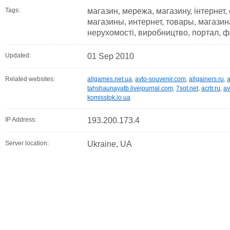
Tags:
магазин, мережа, магазину, інтернет,
магазины, интернет, товары, магазина
нерухомості, виробництво, портал, ф
Updated:
01 Sep 2010
Related websites:
allgames.net.ua
,
avto-souvenir.com
,
allgainers.ru
,
a
tahshaunayatb.livejournal.com
,
7sot.net
,
acrtr.ru
,
av
komisstok.io.ua
IP Address:
193.200.173.4
Server location:
Ukraine, UA