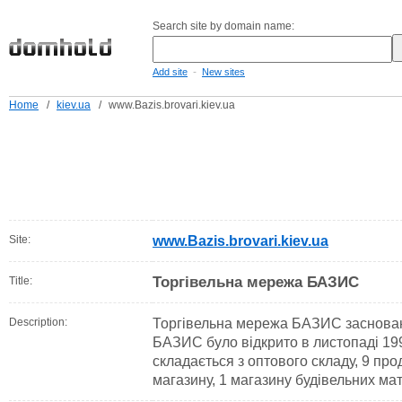
Search site by domain name:
-
Add site
New sites
Home
/
kiev.ua
/
www.Bazis.brovari.kiev.ua
Site:
www.Bazis.brovari.kiev.ua
Торгівельна мережа БАЗИС
Title:
Description:
Торгівельна мережа БАЗИС заснован
БАЗИС було відкрито в листопаді 19
складається з оптового складу, 9 про
магазину, 1 магазину будівельних мат