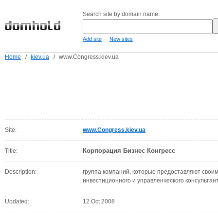
Search site by domain name:
-
Add site
New sites
Home
/
kiev.ua
/
www.Congress.kiev.ua
Site:
www.Congress.kiev.ua
Корпорация Бизнес Конгресс
Title:
Description:
группа компаний, которые предоставляют своим
инвестиционного и управленческого консультан
Updated:
12 Oct 2008