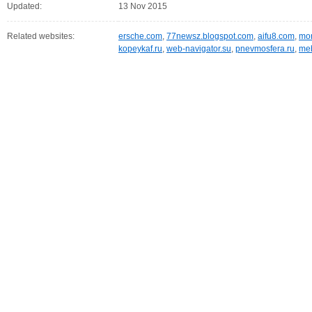
Updated:
13 Nov 2015
Related websites:
ersche.com
,
77newsz.blogspot.com
,
aifu8.com
,
mor
kopeykaf.ru
,
web-navigator.su
,
pnevmosfera.ru
,
meb