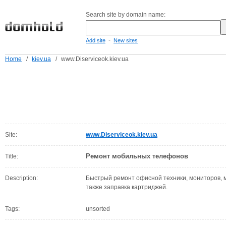
Search site by domain name:
-
Add site
New sites
Home
/
kiev.ua
/
www.Diserviceok.kiev.ua
Site:
www.Diserviceok.kiev.ua
Ремонт мобильных телефонов
Title:
Description:
Быстрый ремонт офисной техники, мониторов, м
также заправка картриджей.
Tags:
unsorted