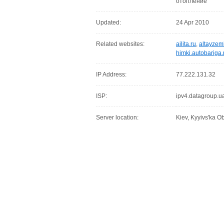
отопление
Updated:
24 Apr 2010
Related websites:
ailita.ru
,
altayzeml
himki.autobariga.
IP Address:
77.222.131.32
ISP:
ipv4.datagroup.u
Server location:
Kiev, Kyyivs'ka Ob