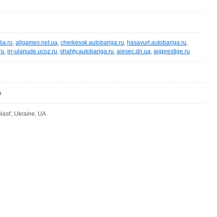
ia.ru
,
allgames.net.ua
,
cherkessk.autobariga.ru
,
hasavurt.autobariga.ru
,
ru
,
irr-ulanude.ucoz.ru
,
shahty.autobariga.ru
,
aiesec.dn.ua
,
aigprestige.ru
a
last', Ukraine, UA