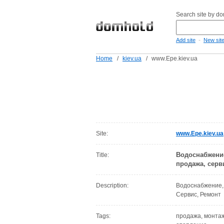
Search site by d
-
Add site
New sit
Home
/
kiev.ua
/
www.Epe.kiev.ua
Site:
www.Epe.kiev.ua
Водоснабжение
Title:
продажа, серви
Description:
Водоснабжение,
Сервис, Ремонт
Tags:
продажа, монтаж