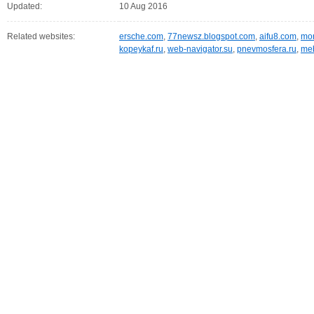
Updated:
10 Aug 2016
Related websites:
ersche.com
,
77newsz.blogspot.com
,
aifu8.com
,
mor
kopeykaf.ru
,
web-navigator.su
,
pnevmosfera.ru
,
meb