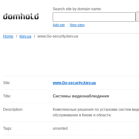
Search site by domain name:
-
Add site
New sites
Home
/
kiev.ua
/
www.Go-security.kiev.ua
Site:
www.Go-security.kiev.ua
Системы видеонаблюдения
Title:
Description:
Комплексные решения по установке систем вид
обслуживание в Киеве и области.
Tags:
unsorted