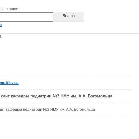
omain name:
es
a
mu.kiev.ua
сайт кафедры педиатрии №3 НМУ им. А.А. Богомольца
йт кафедры педиатрии №3 НМУ им. А.А. Богомольца