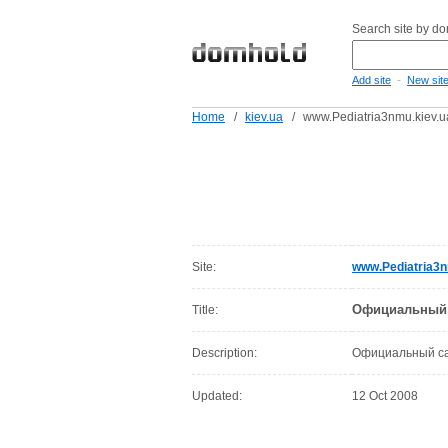
Search site by d
-
Add site
New sit
Home
/
kiev.ua
/
www.Pediatria3nmu.kiev.u
Site:
www.Pediatria3n
Официальный 
Title:
Description:
Официальный са
Updated:
12 Oct 2008