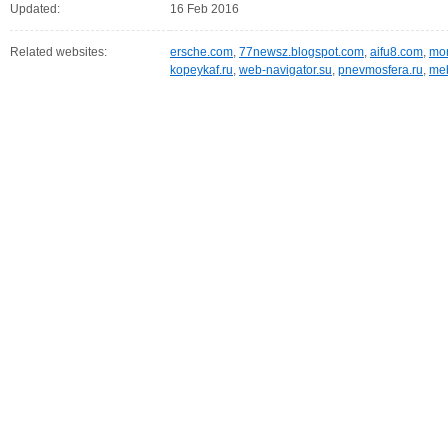
Updated:
16 Feb 2016
Related websites:
ersche.com
,
77newsz.blogspot.com
,
aifu8.com
,
mor
kopeykaf.ru
,
web-navigator.su
,
pnevmosfera.ru
,
meb