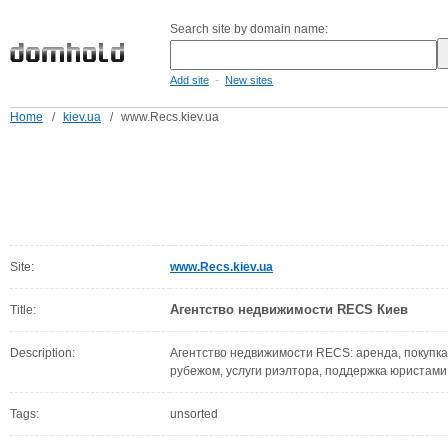
Search site by domain name:
-
Add site
New sites
Home
/
kiev.ua
/
www.Recs.kiev.ua
Site:
www.Recs.kiev.ua
Агентство недвижимости RECS Киев
Title:
Description:
Агентство недвижимости RECS: аренда, покупка
рубежом, услуги риэлтора, поддержка юристам
Tags:
unsorted