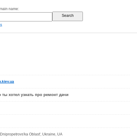
omain name:
es
.kiev.ua
о ты хотел узнать про ремонт дачи
Dnipropetrovs'ka Oblast', Ukraine, UA