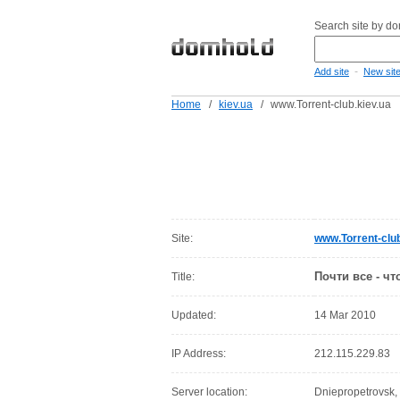
Search site by d
-
Add site
New sit
Home
/
kiev.ua
/
www.Torrent-club.kiev.ua
Site:
www.Torrent-club
Почти все - чт
Title:
Updated:
14 Mar 2010
IP Address:
212.115.229.83
Server location:
Dniepropetrovsk, 