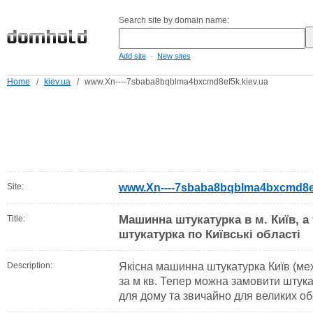
Search site by domain name:
-
Add site
New sites
Home
/
kiev.ua
/
www.Xn----7sbaba8bqblma4bxcmd8ef5k.kiev.ua
Site:
www.Xn----7sbaba8bqblma4bxcmd8ef
Машинна штукатурка в м. Київ, а
Title:
штукатурка по Київські області
Description:
Якісна машинна штукатурка Київ (ме
за м кв. Тепер можна замовити штука
для дому та звичайно для великих об