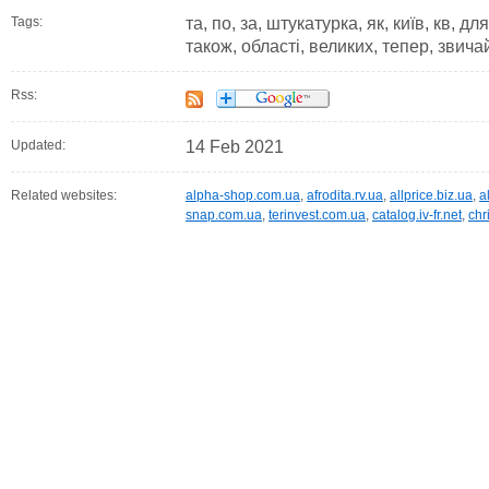
Tags:
та, по, за, штукатурка, як, київ, кв, 
також, області, великих, тепер, звича
Rss:
Updated:
14 Feb 2021
Related websites:
alpha-shop.com.ua
,
afrodita.rv.ua
,
allprice.biz.ua
,
a
snap.com.ua
,
terinvest.com.ua
,
catalog.iv-fr.net
,
chr