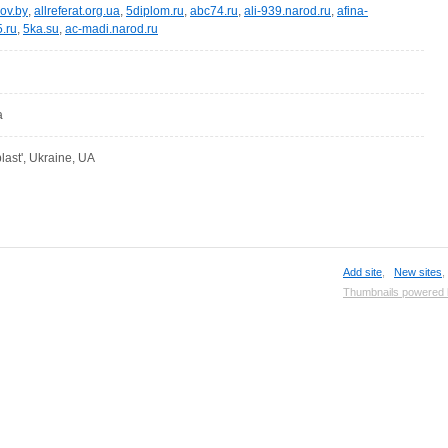
lov.by
,
allreferat.org.ua
,
5diplom.ru
,
abc74.ru
,
ali-939.narod.ru
,
afina-
5.ru
,
5ka.su
,
ac-madi.narod.ru
a
last', Ukraine, UA
Add site
,
New sites
Thumbnails powered