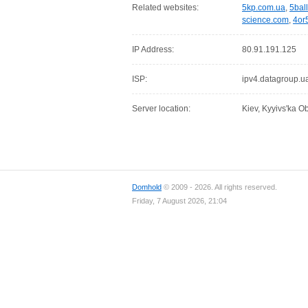
Related websites:
5kp.com.ua
,
5bal
science.com
,
4or
IP Address:
80.91.191.125
ISP:
ipv4.datagroup.u
Server location:
Kiev, Kyyivs'ka Ob
Domhold
© 2009 - 2026. All rights reserved.
Friday, 7 August 2026, 21:04