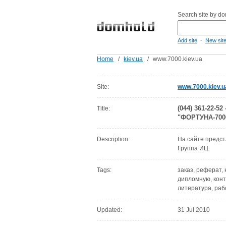
Search site by d
-
Add site
New sit
Home
/
kiev.ua
/
www.7000.kiev.ua
Site:
www.7000.kiev.u
(044) 361-22-5
Title:
"ФОРТУНА-700
Description:
На сайте предст
Группа ИЦ
Tags:
заказ, реферат,
дипломную, конт
литература, раб
Updated:
31 Jul 2010