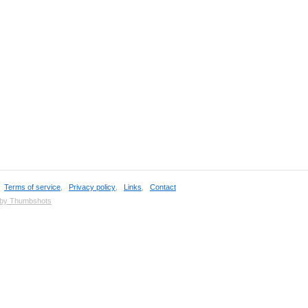
,
Terms of service
,
Privacy policy
,
Links
,
Contact
 by Thumbshots