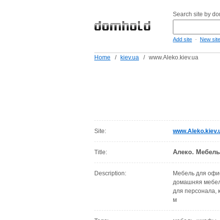
Search site by d
-
Add site
New sit
Home
/
kiev.ua
/
www.Aleko.kiev.ua
Site:
www.Aleko.kiev.
Алеко. Мебел
Title:
Description:
Мебель для офис
домашняя мебель
для персонала, 
м