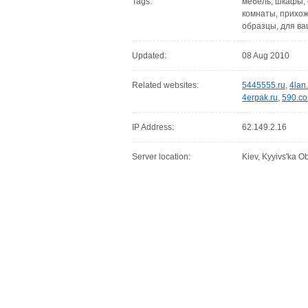
Tags:
мебель, шкафы, 
комнаты, прихож
образцы, для ва
Updated:
08 Aug 2010
Related websites:
5445555.ru
,
4lan
4erpak.ru
,
590.c
IP Address:
62.149.2.16
Server location:
Kiev, Kyyivs'ka Ob