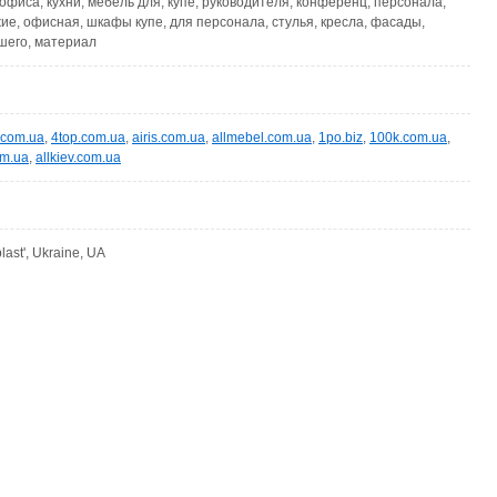
офиса, кухни, мебель для, купе, руководителя, конференц, персонала,
ие, офисная, шкафы купе, для персонала, стулья, кресла, фасады,
шего, материал
.com.ua
,
4top.com.ua
,
airis.com.ua
,
allmebel.com.ua
,
1po.biz
,
100k.com.ua
,
om.ua
,
allkiev.com.ua
last', Ukraine, UA