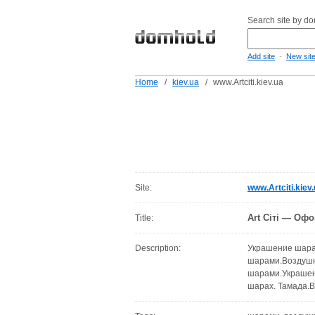
Search site by d
-
Add site
New sit
Home
/
kiev.ua
/
www.Artciti.kiev.ua
Site:
www.Artciti.kiev
Art Сіті — Оф
Title:
Description:
Украшение шара
шарами.Воздушн
шарами.Украшен
шарах. Тамада.