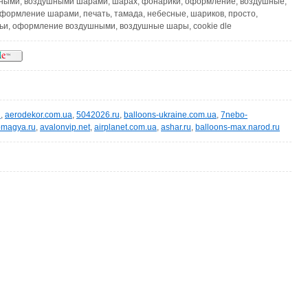
ными, воздушными шарами, шарах, фонарики, оформление, воздушные,
оформление шарами, печать, тамада, небесные, шариков, просто,
ьи, оформление воздушными, воздушные шары, cookie dle
u
,
aerodekor.com.ua
,
5042026.ru
,
balloons-ukraine.com.ua
,
7nebo-
omagya.ru
,
avalonvip.net
,
airplanet.com.ua
,
ashar.ru
,
balloons-max.narod.ru