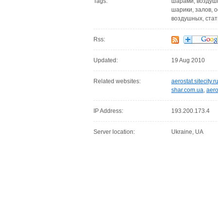
Tags:
шарами, воздуш
шарики, залов, 
воздушных, стат
Rss:
Updated:
19 Aug 2010
Related websites:
aerostat.sitecity.r
shar.com.ua
,
aer
IP Address:
193.200.173.4
Server location:
Ukraine, UA