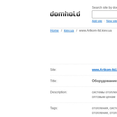
Search site by d
-
Add site
New sit
Home
/
kiev.ua
/
www.Artkom-ltd.kiev.ua
Site:
www.Artkom-ltd.
Оборудование
Title:
Description:
системы отоплен
оптовым ценам
Tags:
отопления, сист
отопление, отопи