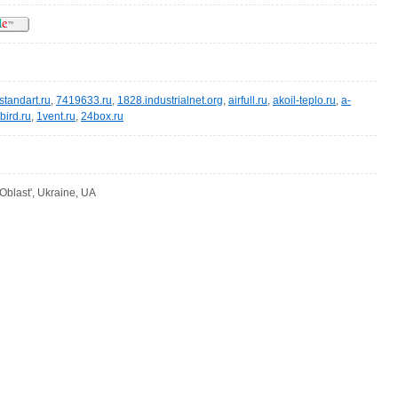
rstandart.ru
,
7419633.ru
,
1828.industrialnet.org
,
airfull.ru
,
akoil-teplo.ru
,
a-
bird.ru
,
1vent.ru
,
24box.ru
Oblast', Ukraine, UA