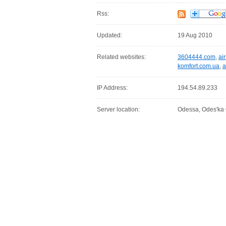
Rss:
Updated:
19 Aug 2010
Related websites:
3604444.com
,
ai
komfort.com.ua
,
a
IP Address:
194.54.89.233
Server location:
Odessa, Odes'ka 