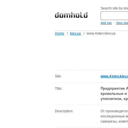
Search site by d
-
Add site
New sit
Home
/
kiev.ua
/
www.Asten.kiev.ua
Site:
www.Asten.kiev.
Предприятие А
Title:
кровельные и
утеплители, к
Description:
От производител
изоляционные ма
саморезы, комп