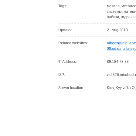
Tags:
металл, металло
системы, матери
плёнки, гидроиз
Updated:
21 Aug 2010
Related websites:
alfastroy.info
,
alta
08.od.ua
,
afta-str
IP Address:
89.184.73.83
ISP:
vs2326.mirohost.
Server location:
Kiev, Kyyivs'ka Ob