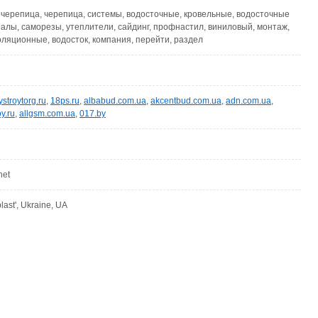
черепица, черепица, системы, водосточные, кровельные, водосточные
алы, саморезы, утеплители, сайдинг, профнастил, виниловый, монтаж,
оляционные, водосток, компания, перейти, раздел
ystroytorg.ru
,
18ps.ru
,
albabud.com.ua
,
akcentbud.com.ua
,
adn.com.ua
,
oy.ru
,
allgsm.com.ua
,
017.by
net
last', Ukraine, UA