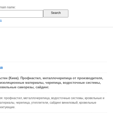
omain name:
es
ua
стен (Киев). Профнастил, металлочерепица от производителя,
 изоляционные материалы, черепица, водосточные системы,
ровельные саморезы, сайдинг.
я: профнастил, металлочерепица, водосточные системы, кровельные и
териалы, черепица, утеплители, сайдинг виниловый, кровельные
лектующие.