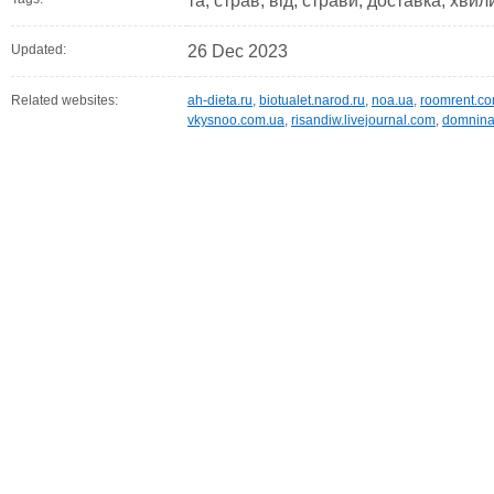
та, страв, від, страви, доставка, хви
Updated:
26 Dec 2023
Related websites:
ah-dieta.ru
,
biotualet.narod.ru
,
noa.ua
,
roomrent.c
vkysnoo.com.ua
,
risandiw.livejournal.com
,
domnina