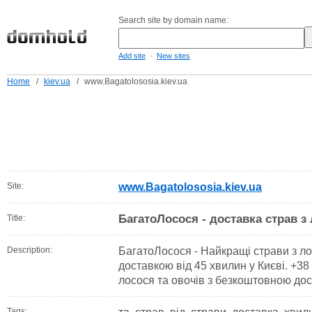
Search site by domain name:
-
Add site
New sites
Home
/
kiev.ua
/
www.Bagatolososia.kiev.ua
Site:
www.Bagatolososia.kiev.ua
БагатоЛосося - доставка страв з
Title:
Description:
БагатоЛосося - Найкращі страви з ло
доставкою від 45 хвилин у Києві. +38
лосося та овочів з безкоштовною дос
Tags: