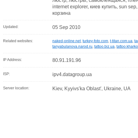
люстр, люстры, самоклеящаяся, пленка
internet explorer, киев купить, sun sep,
корзина
Updated:
05 Sep 2010
Related websites:
naked-online.net
,
turkey-foto.com
,
t-titan.com.ua
,
ta
tanyabulanova.narod.ru
,
tattoo.biz.ua
,
tattoo.khark
IP Address:
80.91.191.96
ISP:
ipv4.datagroup.ua
Server location:
Kiev, Kyyivs'ka Oblast', Ukraine, UA