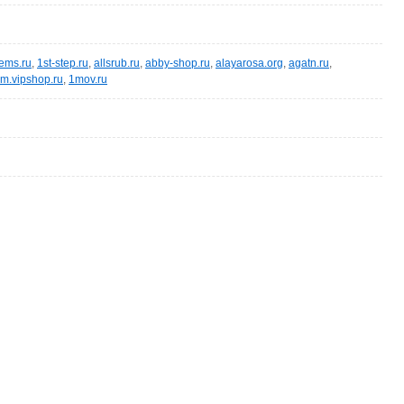
gems.ru
,
1st-step.ru
,
allsrub.ru
,
abby-shop.ru
,
alayarosa.org
,
agatn.ru
,
sm.vipshop.ru
,
1mov.ru