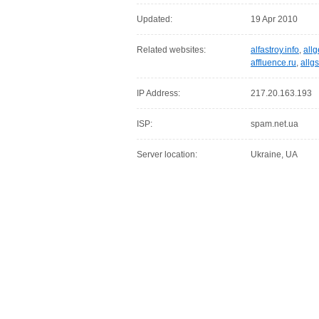
Updated:
19 Apr 2010
Related websites:
alfastroy.info
,
all
affluence.ru
,
allg
IP Address:
217.20.163.193
ISP:
spam.net.ua
Server location:
Ukraine, UA