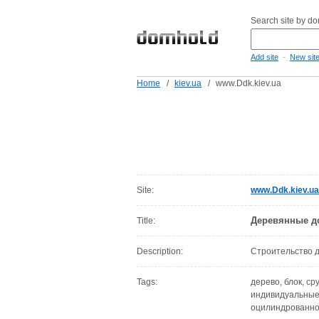
Search site by d
-
Add site
New sit
Home
/
kiev.ua
/
www.Ddk.kiev.ua
Site:
www.Ddk.kiev.ua
Деревянные д
Title:
Description:
Строительство д
Tags:
дерево, блок, ср
индивидуальные,
оцилиндрованное