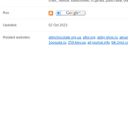
плюс, любой, нанесению, отделка, работаем, о
Rss:
Updated:
02 Oct 2023
Related websites:
allinchocolate.org.ua
,
aflor.org
,
abby-shop.ru
,
akvar
1posuda.ru
,
259.kiev.ua
,
all-journal.info
,
tdk.2mcl.