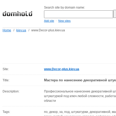
Search site by domain name:
-
Add site
New sites
Home
/
kiev.ua
/
www.Decor-plus.kiev.ua
Site:
www.Decor-plus.kiev.ua
Мастера по нанесению декоративной штук
Title:
Description:
Профессиональное нанесение декоративной шт
штукатуркой под ключ любой сложности, работа
области
Tags:
по, декор, за, под, штукатурки, декоративной, ма