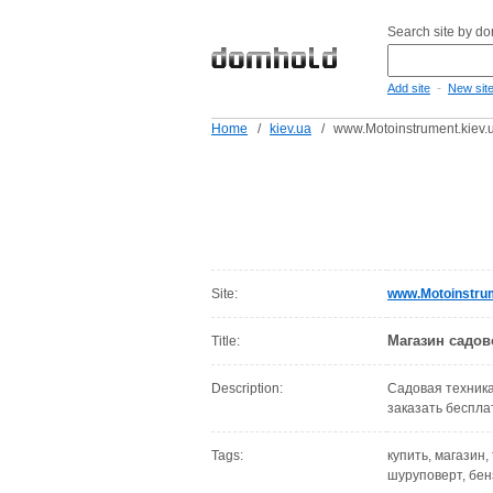
Search site by d
-
Add site
New sit
Home
/
kiev.ua
/
www.Motoinstrument.kiev.
Site:
www.Motoinstrum
Магазин садов
Title:
Description:
Садовая техника
заказать беспла
Tags:
купить, магазин
шуруповерт, бен