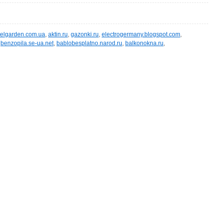
telgarden.com.ua
,
aktin.ru
,
gazonki.ru
,
electrogermany.blogspot.com
,
,
benzopila.se-ua.net
,
bablobesplatno.narod.ru
,
balkonokna.ru
,