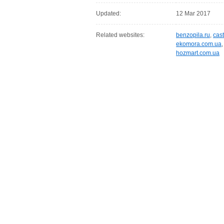
Updated:
12 Mar 2017
Related websites:
benzopila.ru
,
cas
ekomora.com.ua
hozmart.com.ua