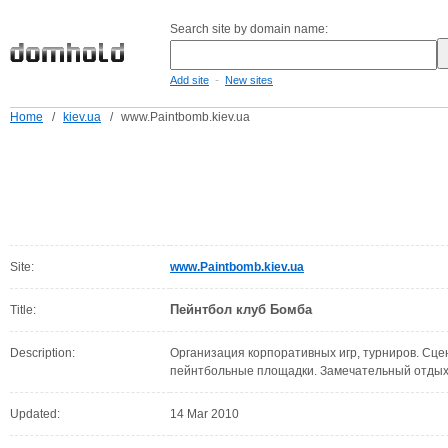
Search site by domain name:
-
Add site
New sites
Home
/
kiev.ua
/
www.Paintbomb.kiev.ua
Site:
www.Paintbomb.kiev.ua
Пейнтбол клуб Бомба
Title:
Description:
Организация корпоративных игр, турниров. Сце
пейнтбольные площадки. Замечательный отдых 
Updated:
14 Mar 2010