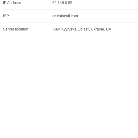
IP Address:
62.149.0.85
ISP:
cc.colocall.com
Server location:
Kiev, Kyyivs'ka Oblast', Ukraine, UA