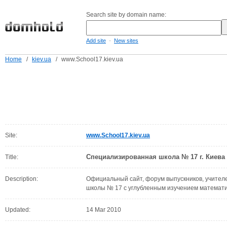
Search site by domain name:
-
Add site
New sites
Home
/
kiev.ua
/
www.School17.kiev.ua
Site:
www.School17.kiev.ua
Специализированная школа № 17 г. Киева
Title:
Description:
Официальный сайт, форум выпускников, учител
школы № 17 с углубленным изучением математик
Updated:
14 Mar 2010