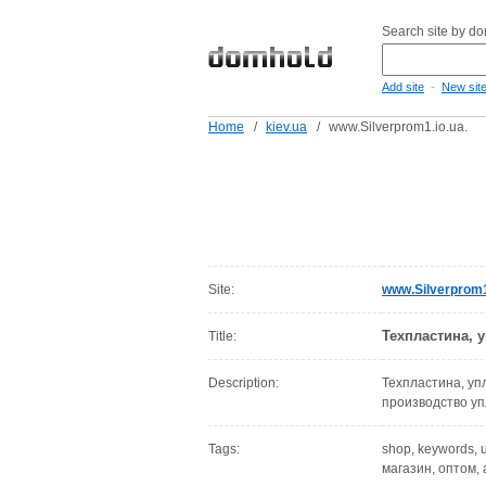
Search site by d
-
Add site
New sit
Home
/
kiev.ua
/
www.Silverprom1.io.ua.
Site:
www.Silverprom1
Техпластина, 
Title:
Description:
Техпластина, уп
производство у
Tags:
shop, keywords, 
магазин, оптом, 