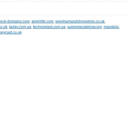
heck-domains.com
,
aiminlife.com
,
wrexhamandshropshire.co.uk
,
co.uk
,
tarlev.com.ua
,
technoplast.com.ua
,
supremecatshow.org
,
mandela-
peycast.co.uk