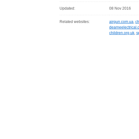
Updated:
08 Nov 2016
Related websites:
airgun.com.ua
,
c
dearneelectrical.
children.org.uk
,
s