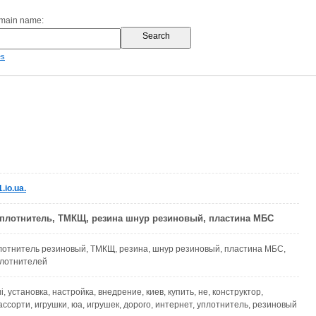
omain name:
es
.io.ua.
уплотнитель, ТМКЩ, резина шнур резиновый, пластина МБС
лотнитель резиновый, ТМКЩ, резина, шнур резиновый, пластина МБС,
плотнителей
ui, установка, настройка, внедрение, киев, купить, не, конструктор,
ассорти, игрушки, юа, игрушек, дорого, интернет, уплотнитель, резиновый