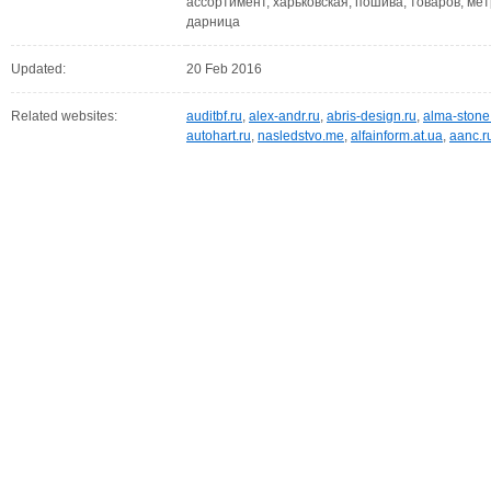
ассортимент, харьковская, пошива, товаров, мет
дарница
Updated:
20 Feb 2016
Related websites:
auditbf.ru
,
alex-andr.ru
,
abris-design.ru
,
alma-ston
autohart.ru
,
nasledstvo.me
,
alfainform.at.ua
,
aanc.r