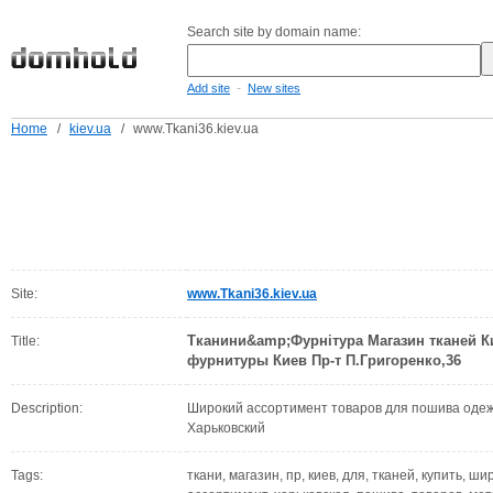
Search site by domain name:
-
Add site
New sites
Home
/
kiev.ua
/
www.Tkani36.kiev.ua
Site:
www.Tkani36.kiev.ua
Тканини&amp;Фурнітура Магазин тканей Ки
Title:
фурнитуры Киев Пр-т П.Григоренко,36
Description:
Широкий ассортимент товаров для пошива оде
Харьковский
Tags:
ткани, магазин, пр, киев, для, тканей, купить, 