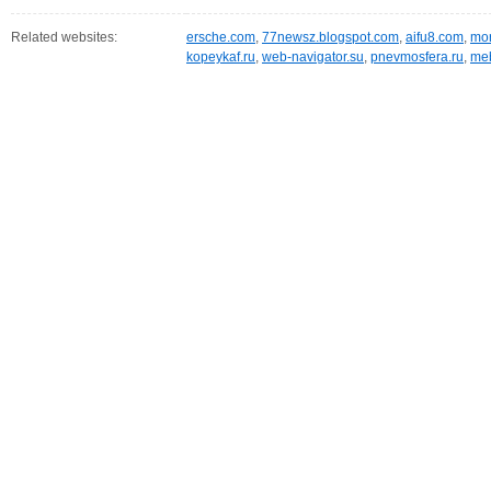
Related websites:
ersche.com
,
77newsz.blogspot.com
,
aifu8.com
,
mor
kopeykaf.ru
,
web-navigator.su
,
pnevmosfera.ru
,
meb