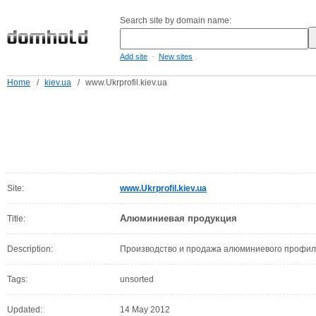
Search site by domain name:
-
Add site
New sites
Home
/
kiev.ua
/
www.Ukrprofil.kiev.ua
Site:
www.Ukrprofil.kiev.ua
Алюминиевая продукция
Title:
Description:
Производство и продажа алюминиевого профи
Tags:
unsorted
Updated:
14 May 2012