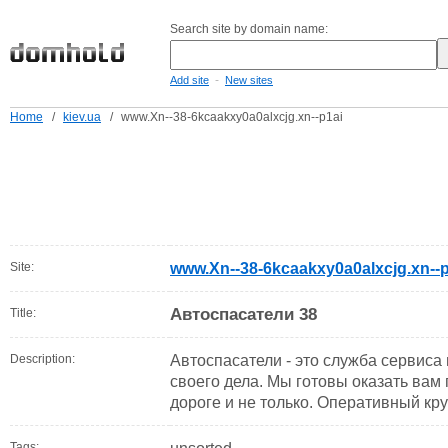
Search site by domain name:
-
Add site
New sites
Home
/
kiev.ua
/
www.Xn--38-6kcaakxy0a0alxcjg.xn--p1ai
Site:
www.Xn--38-6kcaakxy0a0alxcjg.xn--p
Автоспасатели 38
Title:
Description:
Автоспасатели - это служба сервис
своего дела. Мы готовы оказать вам
дороге и не только. Оперативный кру
Tags: