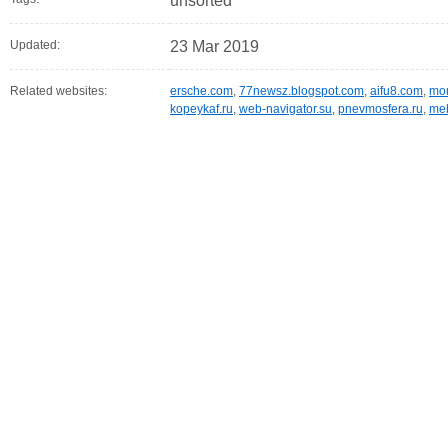
unsorted
Updated:
23 Mar 2019
Related websites:
ersche.com
,
77newsz.blogspot.com
,
aifu8.com
,
mor
kopeykaf.ru
,
web-navigator.su
,
pnevmosfera.ru
,
meb